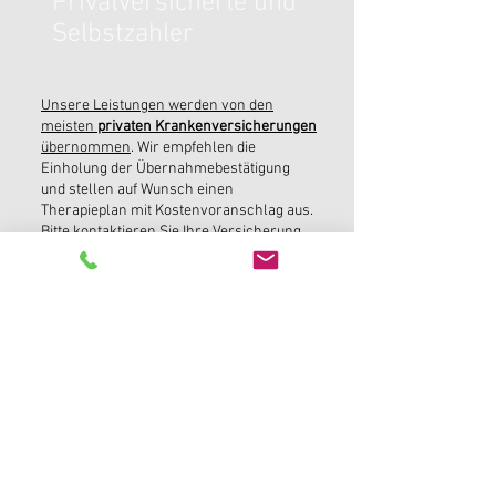
Privatversicherte und
Selbstzahler
Unsere Leistungen werden von den
meisten
privaten Krankenversicherungen
übernommen
. Wir empfehlen die
Einholung der Übernahmebestätigung
und stellen auf Wunsch einen
Therapieplan mit Kostenvoranschlag aus.
Bitte kontaktieren Sie Ihre Versicherung
für Fragen zu Ihrem Vertrag (Wahlarzt-
u./od. Sonderklasseversicherung)!
Wahlarztversicherte
werden ebenso
wie
Selbstzahler
gebeten, ihre Rechnung
binnen 14 Tagen nach Ausstellung mittels
Banküberweisung zu begleichen. Ihre
Zusatzversicherung wird Sie ersuchen,
die Honorarnote vor Kostenerstattung bei
Ihrem Pflichtversicherer einzureichen.
Dieser übernimmt unserer Erfahrung
nach einen kleinen Teilbetrag.
Zögern Sie
nicht, uns für eine individuelle